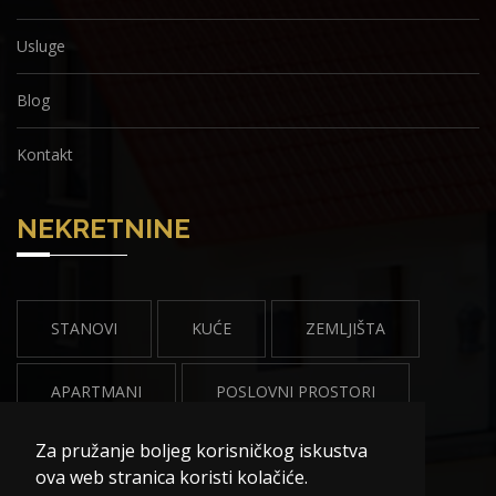
Usluge
Blog
Kontakt
NEKRETNINE
STANOVI
KUĆE
ZEMLJIŠTA
APARTMANI
POSLOVNI PROSTORI
Za pružanje boljeg korisničkog iskustva
VILE
HOTELI
ova web stranica koristi kolačiće.