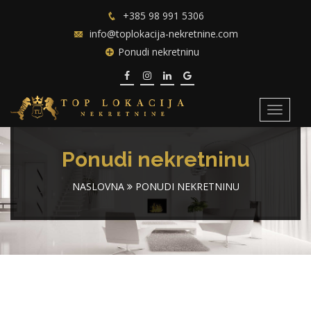
+385 98 991 5306
info@toplokacija-nekretnine.com
Ponudi nekretninu
Toggle
navigat
Ponudi nekretninu
NASLOVNA
PONUDI NEKRETNINU