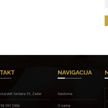
TAKT
NAVIGACIJA
otarskih Serdara 55, Zadar
Naslovna
 98 991 5306
O nama