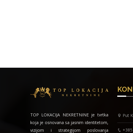
KON
TOP LOKACIJA NEKRETNINE je tvrtka
Put K
koja je osnovana sa jasnim identitetom,
+385
vizijom i strategijom poslovanja